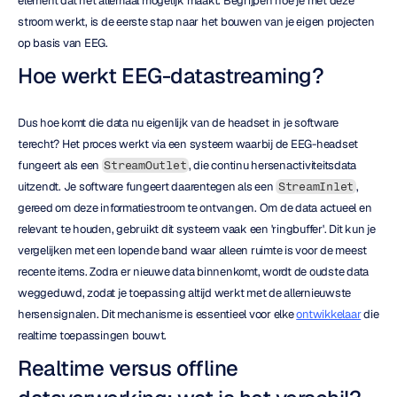
element dat het allemaal mogelijk maakt. Begrijpen hoe je met deze 
stroom werkt, is de eerste stap naar het bouwen van je eigen projecten 
op basis van EEG.
Hoe werkt EEG-datastreaming?
Dus hoe komt die data nu eigenlijk van de headset in je software 
terecht? Het proces werkt via een systeem waarbij de EEG-headset 
fungeert als een 
, die continu hersenactiviteitsdata 
StreamOutlet
uitzendt. Je software fungeert daarentegen als een 
, 
StreamInlet
gereed om deze informatiestroom te ontvangen. Om de data actueel en 
relevant te houden, gebruikt dit systeem vaak een 'ringbuffer'. Dit kun je 
vergelijken met een lopende band waar alleen ruimte is voor de meest 
recente items. Zodra er nieuwe data binnenkomt, wordt de oudste data 
weggeduwd, zodat je toepassing altijd werkt met de allernieuwste 
hersensignalen. Dit mechanisme is essentieel voor elke 
ontwikkelaar
 die 
realtime toepassingen bouwt.
Realtime versus offline 