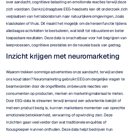
over aandacht, cognitieve belasting en emotionele reacties terwijl deze 
zich voordoen. Dankzij draagbare EEG-headsets kan dit onderzoek zich 
verplaatsen van het laboratorium naar natuurlijkere omgevingen, zoals 
klaslokalen of thuis. Dit maakt het mogelijk om de hersenfunctie tijdens 
alledaagse activiteiten te bestuderen, wat leidt tot robuustere en beter 
toepasbare resultaten. Deze data is onschatbaar voor het begrijpen van 
leerprocessen, cognitieve prestaties en de neurale basis van gedrag.
Inzicht krijgen met neuromarketing
Waarom trekken sommige advertenties onze aandacht, terwijl andere 
ons koud laten? Neuromarketing gebruikt EEG om dergelijke vragen te 
beantwoorden door de ongefilterde, onbewuste reacties van 
consumenten op producten, merken en marketingmateriaal te meten. 
Door EEG-data te streamen terwijl iemand een advertentie bekijkt of 
met een product bezig is, kunnen marketeers momenten van oprechte 
emotionele betrokkenheid, verwarring of opwinding zien. Deze 
inzichten gaan veel verder dan wat traditionele enquêtes of 
focusgroepen kunnen onthullen. Deze data helpt bedrijven hun 