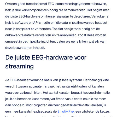
Om een goed functionerend EEG-datastreamingsysteem te bouwen, 
heb je drie kerncomponenten nodig die samenwerken. Het begint met 
de juiste EEG-hardware om hersensignalen te detecteren. Vervolgens 
heb je software en API's nodig om die data in realtime van de headset 
naar je computer te verzenden. Tot slot heb je tools nodig om de 
onbewerkte data te verwerken en te analyseren, zodat deze worden 
omgezet in begrijpelijke inzichten. Laten we eens kijken wat elk van 
deze bouwstenen inhoudt.
De juiste EEG-hardware voor 
streaming
Je EEG-headset vormt de basis van je hele systeem. Het belangrijkste 
verschil tussen apparaten is vaak het aantal elektroden, of kanalen, 
waarover ze beschikken. Het aantal kanalen bepaalt hoeveel informatie 
je uit de hersenen kunt meten, variërend van slechts enkele tot meer 
dan honderd. Voor projecten die zeer gedetailleerde data vereisen, is 
een meerkanaals headset zoals de 
Emotiv Flex
 een uitstekende keuze. 