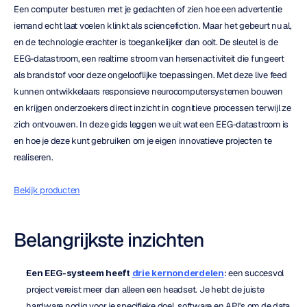
Een computer besturen met je gedachten of zien hoe een advertentie 
iemand echt laat voelen klinkt als sciencefiction. Maar het gebeurt nu al, 
en de technologie erachter is toegankelijker dan ooit. De sleutel is de 
EEG-datastroom, een realtime stroom van hersenactiviteit die fungeert 
als brandstof voor deze ongelooflijke toepassingen. Met deze live feed 
kunnen ontwikkelaars responsieve neurocomputersystemen bouwen 
en krijgen onderzoekers direct inzicht in cognitieve processen terwijl ze 
zich ontvouwen. In deze gids leggen we uit wat een EEG-datastroom is 
en hoe je deze kunt gebruiken om je eigen innovatieve projecten te 
realiseren.
Bekijk producten
Belangrijkste inzichten
Een EEG-systeem heeft 
drie kernonderdelen
: een succesvol 
project vereist meer dan alleen een headset. Je hebt de juiste 
hardware nodig voor je specifieke doel, software en API's om de data 