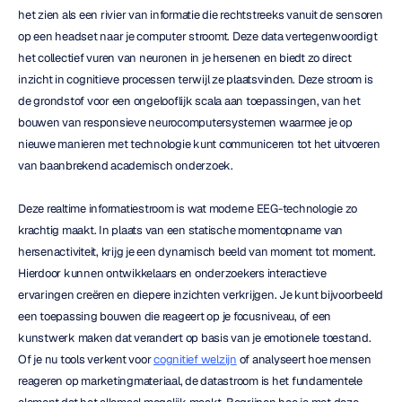
het zien als een rivier van informatie die rechtstreeks vanuit de sensoren 
op een headset naar je computer stroomt. Deze data vertegenwoordigt 
het collectief vuren van neuronen in je hersenen en biedt zo direct 
inzicht in cognitieve processen terwijl ze plaatsvinden. Deze stroom is 
de grondstof voor een ongelooflijk scala aan toepassingen, van het 
bouwen van responsieve neurocomputersystemen waarmee je op 
nieuwe manieren met technologie kunt communiceren tot het uitvoeren 
van baanbrekend academisch onderzoek.
Deze realtime informatiestroom is wat moderne EEG-technologie zo 
krachtig maakt. In plaats van een statische momentopname van 
hersenactiviteit, krijg je een dynamisch beeld van moment tot moment. 
Hierdoor kunnen ontwikkelaars en onderzoekers interactieve 
ervaringen creëren en diepere inzichten verkrijgen. Je kunt bijvoorbeeld 
een toepassing bouwen die reageert op je focusniveau, of een 
kunstwerk maken dat verandert op basis van je emotionele toestand. 
Of je nu tools verkent voor 
cognitief welzijn
 of analyseert hoe mensen 
reageren op marketingmateriaal, de datastroom is het fundamentele 