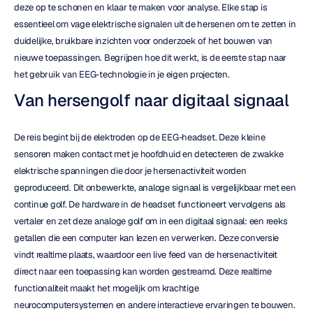
deze op te schonen en klaar te maken voor analyse. Elke stap is 
essentieel om vage elektrische signalen uit de hersenen om te zetten in 
duidelijke, bruikbare inzichten voor onderzoek of het bouwen van 
nieuwe toepassingen. Begrijpen hoe dit werkt, is de eerste stap naar 
het gebruik van EEG-technologie in je eigen projecten.
Van hersengolf naar digitaal signaal
De reis begint bij de elektroden op de EEG-headset. Deze kleine 
sensoren maken contact met je hoofdhuid en detecteren de zwakke 
elektrische spanningen die door je hersenactiviteit worden 
geproduceerd. Dit onbewerkte, analoge signaal is vergelijkbaar met een 
continue golf. De hardware in de headset functioneert vervolgens als 
vertaler en zet deze analoge golf om in een digitaal signaal: een reeks 
getallen die een computer kan lezen en verwerken. Deze conversie 
vindt realtime plaats, waardoor een live feed van de hersenactiviteit 
direct naar een toepassing kan worden gestreamd. Deze realtime 
functionaliteit maakt het mogelijk om krachtige 
neurocomputersystemen en andere interactieve ervaringen te bouwen.