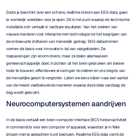
Zodra je beschikt over een schone, realtime stroom aan EEG-data, gaan 
er werkelijk werelden voor je open. Dit is het punt waarop de technische 
installatie zich vertaalt in tastbare resultaten. Van het creëren van 
nieuwe manieren voor interactie met technologie tot het begrijpen van 
de onbewuste drijfveren van menselijk gedrag: EEG-datastromen 
vormen de basis voor innovatie in tal van vakgebieden. De 
toepassingen zijn enorm divers, maar ze delen allemaal een 
gemeenschappelijk doel: inzichten uit het brein gebruiken om betere 
tools te bouwen, effectievere ervaringen te creëren en ons begrip van 
de menselijke geest te vergroten. Laten we eens kijken naar een aantal 
van de meest veelbelovende manieren waarop deze data vandaag de 
dag wordt gebruikt.
Neurocomputersystemen aandrijven
In de basis vertaalt een brain-computer interface (BCI) hersenactiviteit 
in commando's voor een computer of apparaat, waardoor je in feite 
dingen met je gedachten kunt besturen. Realtime EEG-data vormt de 