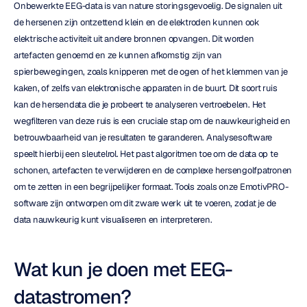
Onbewerkte EEG-data is van nature storingsgevoelig. De signalen uit 
de hersenen zijn ontzettend klein en de elektroden kunnen ook 
elektrische activiteit uit andere bronnen opvangen. Dit worden 
artefacten genoemd en ze kunnen afkomstig zijn van 
spierbewegingen, zoals knipperen met de ogen of het klemmen van je 
kaken, of zelfs van elektronische apparaten in de buurt. Dit soort ruis 
kan de hersendata die je probeert te analyseren vertroebelen. Het 
wegfilteren van deze ruis is een cruciale stap om de nauwkeurigheid en 
betrouwbaarheid van je resultaten te garanderen. Analysesoftware 
speelt hierbij een sleutelrol. Het past algoritmen toe om de data op te 
schonen, artefacten te verwijderen en de complexe hersengolfpatronen 
om te zetten in een begrijpelijker formaat. Tools zoals onze EmotivPRO-
software zijn ontworpen om dit zware werk uit te voeren, zodat je de 
data nauwkeurig kunt visualiseren en interpreteren.
Wat kun je doen met EEG-
datastromen?