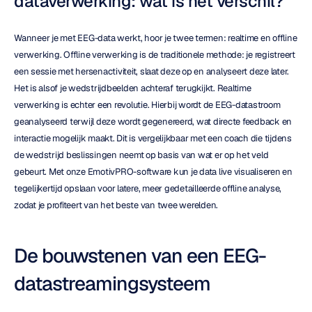
dataverwerking: wat is het verschil?
Wanneer je met EEG-data werkt, hoor je twee termen: realtime en offline 
verwerking. Offline verwerking is de traditionele methode: je registreert 
een sessie met hersenactiviteit, slaat deze op en analyseert deze later. 
Het is alsof je wedstrijdbeelden achteraf terugkijkt. Realtime 
verwerking is echter een revolutie. Hierbij wordt de EEG-datastroom 
geanalyseerd terwijl deze wordt gegenereerd, wat directe feedback en 
interactie mogelijk maakt. Dit is vergelijkbaar met een coach die tijdens 
de wedstrijd beslissingen neemt op basis van wat er op het veld 
gebeurt. Met onze EmotivPRO-software kun je data live visualiseren en 
tegelijkertijd opslaan voor latere, meer gedetailleerde offline analyse, 
zodat je profiteert van het beste van twee werelden.
De bouwstenen van een EEG-
datastreamingsysteem