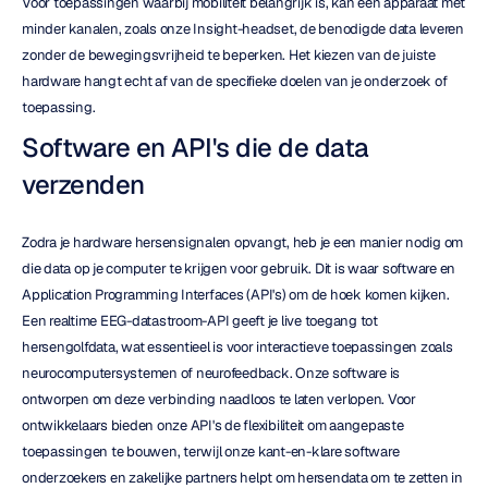
Voor toepassingen waarbij mobiliteit belangrijk is, kan een apparaat met 
minder kanalen, zoals onze Insight-headset, de benodigde data leveren 
zonder de bewegingsvrijheid te beperken. Het kiezen van de juiste 
hardware hangt echt af van de specifieke doelen van je onderzoek of 
toepassing.
Software en API's die de data 
verzenden
Zodra je hardware hersensignalen opvangt, heb je een manier nodig om 
die data op je computer te krijgen voor gebruik. Dit is waar software en 
Application Programming Interfaces (API's) om de hoek komen kijken. 
Een realtime EEG-datastroom-API geeft je live toegang tot 
hersengolfdata, wat essentieel is voor interactieve toepassingen zoals 
neurocomputersystemen of neurofeedback. Onze software is 
ontworpen om deze verbinding naadloos te laten verlopen. Voor 
ontwikkelaars bieden onze API's de flexibiliteit om aangepaste 
toepassingen te bouwen, terwijl onze kant-en-klare software 
onderzoekers en zakelijke partners helpt om hersendata om te zetten in 