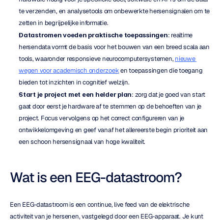
te verzenden, en analysetools om onbewerkte hersensignalen om te 
zetten in begrijpelijke informatie.
Datastromen voeden praktische toepassingen
: realtime 
hersendata vormt de basis voor het bouwen van een breed scala aan 
tools, waaronder responsieve neurocomputersystemen, 
nieuwe 
wegen voor academisch onderzoek
 en toepassingen die toegang 
bieden tot inzichten in cognitief welzijn.
Start je project met een helder plan
: zorg dat je goed van start 
gaat door eerst je hardware af te stemmen op de behoeften van je 
project. Focus vervolgens op het correct configureren van je 
ontwikkelomgeving en geef vanaf het allereerste begin prioriteit aan 
een schoon hersensignaal van hoge kwaliteit.
Wat is een EEG-datastroom?
Een EEG-datastroom is een continue, live feed van de elektrische 
activiteit van je hersenen, vastgelegd door een EEG-apparaat. Je kunt 