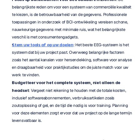
belangrijkste reden om voor een systeem van commerciële kwaliteit 
te kiezen, is de betrouwbaarheid van de gegevens. Professionele 
toepassingen in onderzoek of BCI-ontwikkeling vereisen schone, 
nauwkeurige gegevens met minimale ruis, wat het belangrijkste 
verschil is met consumentengadgets.
Stem uw tools af op uw doelen
: Het beste EEG-systeem is het 
systeem dat bij uw project past. Overweeg belangrijke factoren 
zoals het aantal kanalen voor hersendekking, software voor analyse 
en draagbaarheid voor praktijkstudies om de juiste match voor uw 
werk te vinden.
Budgetteer voor het complete systeem, niet alleen de 
headset
: Vergeet niet rekening te houden met de totale kosten, 
inclusief softwareabonnementen, verbruiksartikelen zoals 
zoutoplossing of gel, en de tijd die nodig is voor training. Planning 
voor deze elementen zorgt ervoor dat uw project op de lange termijn 
levensvatbaar is.