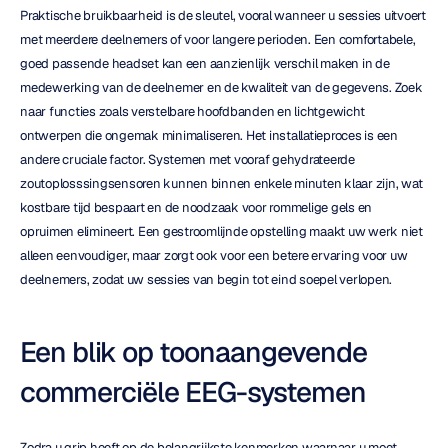
Praktische bruikbaarheid is de sleutel, vooral wanneer u sessies uitvoert 
met meerdere deelnemers of voor langere perioden. Een comfortabele, 
goed passende headset kan een aanzienlijk verschil maken in de 
medewerking van de deelnemer en de kwaliteit van de gegevens. Zoek 
naar functies zoals verstelbare hoofdbanden en lichtgewicht 
ontwerpen die ongemak minimaliseren. Het installatieproces is een 
andere cruciale factor. Systemen met vooraf gehydrateerde 
zoutoplosssingsensoren kunnen binnen enkele minuten klaar zijn, wat 
kostbare tijd bespaart en de noodzaak voor rommelige gels en 
opruimen elimineert. Een gestroomlijnde opstelling maakt uw werk niet 
alleen eenvoudiger, maar zorgt ook voor een betere ervaring voor uw 
deelnemers, zodat uw sessies van begin tot eind soepel verlopen.
Een blik op toonaangevende 
commerciële EEG-systemen
Zodra u grip heeft op de belangrijkste kenmerken waarnaar u moet 