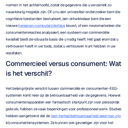
normen in het achterhoofd, zodat de gegevens die u verzamelt zo 
nauwkeurig mogelijk zijn. Of u nu een universitair onderzoeker bent die 
cognitieve toestanden bestudeert, een ontwikkelaar bent die een 
nieuwe 
hersenen-computerinterface
 bouwt, of een neuromarketeer die 
consumentenreacties analyseert, een systeem van commerciële 
kwaliteit biedt de robuuste basis die u nodig heeft. Het gaat erom dat u 
vertrouwen heeft in uw tools, zodat u vertrouwen kunt hebben in uw 
resultaten.
Commercieel versus consument: Wat 
is het verschil?
Het belangrijkste verschil tussen commerciële en consumenten-EEG-
systemen komt neer op de betrouwbaarheid van de gegevens. Hoewel 
consumentenapparaten een fantastisch startpunt zijn voor persoonlijk 
gebruik, hebben ze vaak beperkingen voor professioneel werk. Studies 
hebben aangetoond dat de 
test-hertestbetrouwbaarheid lager kan zijn
bij consumentensystemen. Ze kunnen ook gevoeliger zijn voor het 