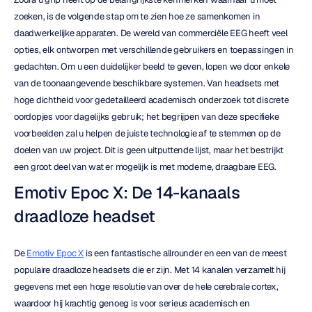
zoeken, is de volgende stap om te zien hoe ze samenkomen in 
daadwerkelijke apparaten. De wereld van commerciële EEG heeft veel 
opties, elk ontworpen met verschillende gebruikers en toepassingen in 
gedachten. Om u een duidelijker beeld te geven, lopen we door enkele 
van de toonaangevende beschikbare systemen. Van headsets met 
hoge dichtheid voor gedetailleerd academisch onderzoek tot discrete 
oordopjes voor dagelijks gebruik; het begrijpen van deze specifieke 
voorbeelden zal u helpen de juiste technologie af te stemmen op de 
doelen van uw project. Dit is geen uitputtende lijst, maar het bestrijkt 
een groot deel van wat er mogelijk is met moderne, draagbare EEG.
Emotiv Epoc X: De 14-kanaals 
draadloze headset
De 
Emotiv Epoc X
 is een fantastische allrounder en een van de meest 
populaire draadloze headsets die er zijn. Met 14 kanalen verzamelt hij 
gegevens met een hoge resolutie van over de hele cerebrale cortex, 
waardoor hij krachtig genoeg is voor serieus academisch en 