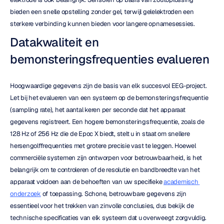
bieden een snelle opstelling zonder gel, terwijl gelelektroden een 
sterkere verbinding kunnen bieden voor langere opnamesessies.
Datakwaliteit en 
bemonsteringsfrequenties evalueren
Hoogwaardige gegevens zijn de basis van elk succesvol EEG-project. 
Let bij het evalueren van een systeem op de bemonsteringsfrequentie 
(sampling rate), het aantal keren per seconde dat het apparaat 
gegevens registreert. Een hogere bemonsteringsfrequentie, zoals de 
128 Hz of 256 Hz die de Epoc X biedt, stelt u in staat om snellere 
hersengolffrequenties met grotere precisie vast te leggen. Hoewel 
commerciële systemen zijn ontworpen voor betrouwbaarheid, is het 
belangrijk om te controleren of de resolutie en bandbreedte van het 
apparaat voldoen aan de behoeften van uw specifieke 
academisch 
onderzoek
 of toepassing. Schone, betrouwbare gegevens zijn 
essentieel voor het trekken van zinvolle conclusies, dus bekijk de 
technische specificaties van elk systeem dat u overweegt zorgvuldig.