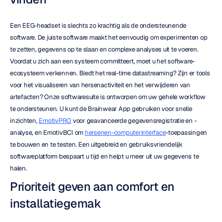
Een EEG-headset is slechts zo krachtig als de ondersteunende 
software. De juiste software maakt het eenvoudig om experimenten op 
te zetten, gegevens op te slaan en complexe analyses uit te voeren. 
Voordat u zich aan een systeem committeert, moet u het software-
ecosysteem verkennen. Biedt het real-time datastreaming? Zijn er tools 
voor het visualiseren van hersenactiviteit en het verwijderen van 
artefacten? Onze softwaresuite is ontworpen om uw gehele workflow 
te ondersteunen. U kunt de Brainwear App gebruiken voor snelle 
inzichten, 
EmotivPRO
 voor geavanceerde gegevensregistratie en -
analyse, en EmotivBCI om 
hersenen-computerinterface
-toepassingen 
te bouwen en te testen. Een uitgebreid en gebruiksvriendelijk 
softwareplatform bespaart u tijd en helpt u meer uit uw gegevens te 
halen.
Prioriteit geven aan comfort en 
installatiegemak