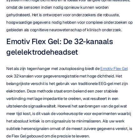
omdat de sensoren indien nodig opnieuw kunnen worden 
gehydrateerd. Het is ontworpen voor onderzoekers die robuuste, 
hoogwaardige gegevens nodig hebben voor complexe onderzoeken op 
gebieden als cognitieve neurowetenschap of klinisch onderzoek.
Emotiv Flex Gel: De 32-kanaals 
gelelektrodeheadset
Net als zijn tegenhanger met zoutoplossing biedt de 
Emotiv Flex Gel
ook 32 kanalen voor gegevensregistratie met hoge dichtheid. Het 
belangrijkste verschil is het gebruik van traditionele EEG-gel met zijn 
elektroden. Deze methode staat erom bekend een zeer stabiele 
verbinding met lage impedantie te creëren, wat resulteert in een 
uitstekende signaalkwaliteit. Hoewel het aanbrengen van de gel wat 
meer tijd kost, is dit vaak de voorkeursoptie voor experimenten waarbij 
het absoluut kritiek is om signaalruis te minimaliseren. Als uw werk 
subtiele hersensignalen omvat of de meest zuivere gegevens vereist, is 
de Flex Gel gebouwd om die precisie te leveren.