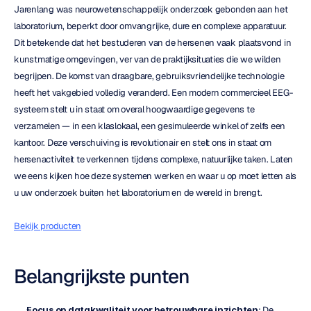
Jarenlang was neurowetenschappelijk onderzoek gebonden aan het 
laboratorium, beperkt door omvangrijke, dure en complexe apparatuur. 
Dit betekende dat het bestuderen van de hersenen vaak plaatsvond in 
kunstmatige omgevingen, ver van de praktijksituaties die we wilden 
begrijpen. De komst van draagbare, gebruiksvriendelijke technologie 
heeft het vakgebied volledig veranderd. Een modern commercieel EEG-
systeem stelt u in staat om overal hoogwaardige gegevens te 
verzamelen — in een klaslokaal, een gesimuleerde winkel of zelfs een 
kantoor. Deze verschuiving is revolutionair en stelt ons in staat om 
hersenactiviteit te verkennen tijdens complexe, natuurlijke taken. Laten 
we eens kijken hoe deze systemen werken en waar u op moet letten als 
u uw onderzoek buiten het laboratorium en de wereld in brengt.
Bekijk producten
Belangrijkste punten
Focus op datakwaliteit voor betrouwbare inzichten
: De 