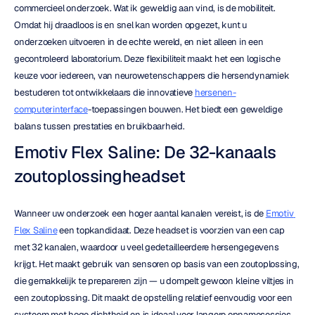
commercieel onderzoek. Wat ik geweldig aan vind, is de mobiliteit. 
Omdat hij draadloos is en snel kan worden opgezet, kunt u 
onderzoeken uitvoeren in de echte wereld, en niet alleen in een 
gecontroleerd laboratorium. Deze flexibiliteit maakt het een logische 
keuze voor iedereen, van neurowetenschappers die hersendynamiek 
bestuderen tot ontwikkelaars die innovatieve 
hersenen-
computerinterface
-toepassingen bouwen. Het biedt een geweldige 
balans tussen prestaties en bruikbaarheid.
Emotiv Flex Saline: De 32-kanaals 
zoutoplossingheadset
Wanneer uw onderzoek een hoger aantal kanalen vereist, is de 
Emotiv 
Flex Saline
 een topkandidaat. Deze headset is voorzien van een cap 
met 32 kanalen, waardoor u veel gedetailleerdere hersengegevens 
krijgt. Het maakt gebruik van sensoren op basis van een zoutoplossing, 
die gemakkelijk te prepareren zijn — u dompelt gewoon kleine viltjes in 
een zoutoplossing. Dit maakt de opstelling relatief eenvoudig voor een 
systeem met hoge dichtheid en is ideaal voor langere opnamesessies, 