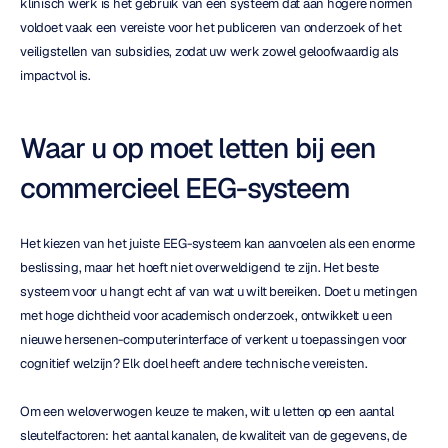
klinisch werk is het gebruik van een systeem dat aan hogere normen 
voldoet vaak een vereiste voor het publiceren van onderzoek of het 
veiligstellen van subsidies, zodat uw werk zowel geloofwaardig als 
impactvol is.
Waar u op moet letten bij een 
commercieel EEG-systeem
Het kiezen van het juiste EEG-systeem kan aanvoelen als een enorme 
beslissing, maar het hoeft niet overweldigend te zijn. Het beste 
systeem voor u hangt echt af van wat u wilt bereiken. Doet u metingen 
met hoge dichtheid voor academisch onderzoek, ontwikkelt u een 
nieuwe hersenen-computerinterface of verkent u toepassingen voor 
cognitief welzijn? Elk doel heeft andere technische vereisten.
Om een weloverwogen keuze te maken, wilt u letten op een aantal 
sleutelfactoren: het aantal kanalen, de kwaliteit van de gegevens, de 