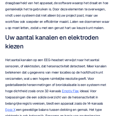
draagbaarheid van het apparaat, de software waarop het draait en hoe 
gemakkelijk het te gebruiken is. Door deze elementen te overwegen, 
vindt u een systeem dat niet alleen bij uw project past, maar uw 
workflow ook soepeler en efficiënter maakt. Laten we doornemen waar 
u op moet letten, zodat u met een gerust hart uw keuze kunt maken.
Uw aantal kanalen en elektroden 
kiezen
Het aantal kanalen op een EEG-headset verwijst naar het aantal 
sensoren, of elektroden, dat hersenactiviteit detecteert. Meer kanalen 
betekenen dat u gegevens van meer locaties op de hoofdhuid kunt 
verzamelen, wat u een hogere ruimtelijke resolutie geeft. Voor 
gedetailleerde hersenmetingen of bronlokalisatie is een systeem met 
hoge dichtheid zoals onze 32-kanaals 
Emotiv Flex
 ideaal. Voor 
toepassingen die een solide overzicht van de hersenactiviteit in 
belangrijke regio's vereisen, biedt een apparaat zoals de 14-kanaals 
Epoc X
 een geweldige balans tussen dekking en gemak. Het type 
elektrode is ook belangrijk. Sensoren op basis van zoutoplossing 