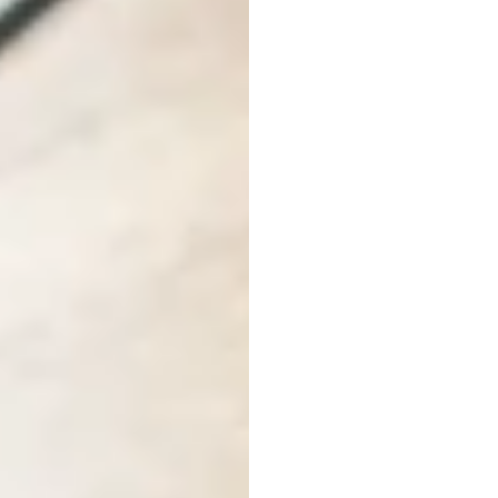
EEG-h
een
k
Duong
Tran
Bijgewerkt
o