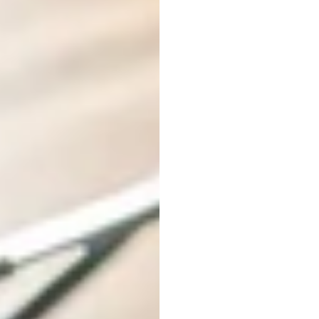
5
bes
comme