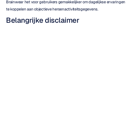
Brainwear het voor gebruikers gemakkelijker om dagelijkse ervaringen 
te koppelen aan objectieve hersenactiviteitsgegevens.
Belangrijke disclaimer
Emotiv-producten zijn uitsluitend bedoeld voor 
onderzoekstoepassingen en persoonlijk gebruik.
Onze producten worden niet verkocht als medische hulpmiddelen zoals 
gedefinieerd in EU-richtlijn 93/42/EEG. Emotiv-producten zijn niet 
ontworpen of bedoeld om diagnoses te stellen, te behandelen, te 
genezen of om ziekten, medische aandoeningen of cognitieve 
stoornissen te voorkomen.
Brainwear-statistieken zijn bedoeld om informatieve inzichten te bieden 
voor persoonlijke exploratie en mogen niet worden gebruikt voor 
medische besluitvorming, diagnose of behandeling.