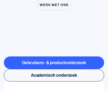
WERK MET ONS
Ontdek
wat
er
mogelijk
is
wanneer
neurowetenschap
buiten
het
lab
treedt
Gebruikers- & productonderzoek
Gebruikers- & productonderzoek
Academisch onderzoek
Academisch onderzoek
Meld je aan voor onze 