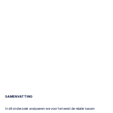
viteit
in
reactie
op
dynamische
visuele
stimuli
Trang
Bui
Bijgewerkt
op
5
aug
2020
SAMENVATTING
In dit onderzoek analyseren we voor het eerst de relatie tussen 