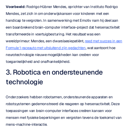
Voorbeeld: 
Rodrigo Hübner Mendes, oprichter van Instituto Rodrigo 
Mendes, zet zich in om onderwijskansen voor kinderen met een 
handicap te vergroten. In samenwerking met Emotiv nam hij deel aan 
een baanbrekend brain-computer interface-project dat hersenactiviteit 
transformeerde in voertuigbesturing. Het resultaat was een 
wereldprimeur: Mendes, een dwarslaesiepatiënt, 
reed met succes in een 
Formule 1-raceauto met uitsluitend zijn gedachten
, wat aantoont hoe 
neurotechnologie nieuwe mogelijkheden kan creëren voor 
toegankelijkheid and onafhankelijkheid.
3. Robotica en ondersteunende 
technologie
Onderzoekers hebben robotarmen, ondersteunende apparaten en 
robotsystemen gedemonstreerd die reageren op hersenactiviteit. Deze 
toepassingen van brain-computer interfaces creëren kansen voor 
mensen met fysieke beperkingen en vergroten tevens de toekomst van 
mens-machine-interactie.