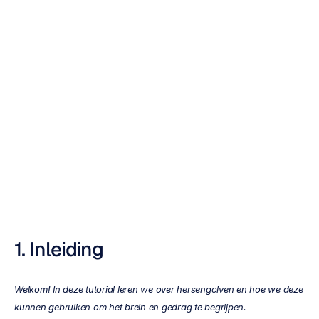
Basisprincipes
van
neurale
oscillaties
Roshini
Randeniya
Bijgewerkt
op
22
mei
2024
1. Inleiding
Welkom! In deze tutorial leren we over hersengolven en hoe we deze 
kunnen gebruiken om het brein en gedrag te begrijpen.