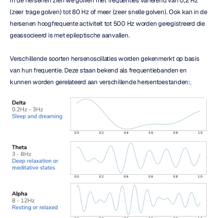
In de hersenen zien we golven met frequenties variërend van 0,2 Hz 
(zeer trage golven) tot 80 Hz of meer (zeer snelle golven). Ook kan in de 
hersenen hoogfrequente activiteit tot 500 Hz worden geregistreerd die 
geassocieerd is met epileptische aanvallen.
Verschillende soorten hersenoscillaties worden gekenmerkt op basis 
van hun frequentie. Deze staan bekend als frequentiebanden en 
kunnen worden gerelateerd aan verschillende hersentoestanden: