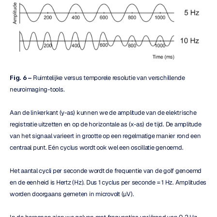
Fig. 6 –
 Ruimtelijke versus temporele resolutie van verschillende 
neuroimaging-tools.
Aan de linkerkant (y-as) kunnen we de amplitude van de elektrische 
registratie uitzetten en op de horizontale as (x-as) de tijd. De amplitude 
van het signaal varieert in grootte op een regelmatige manier rond een 
centraal punt. Eén cyclus wordt ook wel een oscillatie genoemd.
Het aantal cycli per seconde wordt de frequentie van de golf genoemd 
en de eenheid is Hertz (Hz). Dus 1 cyclus per seconde = 1 Hz. Amplitudes 
worden doorgaans gemeten in microvolt (µV).