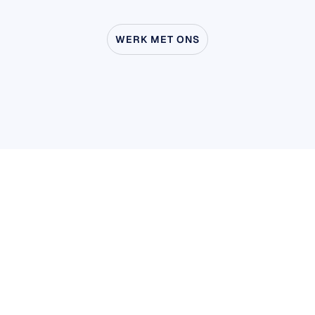
WERK MET ONS
Ontdek
wat
er
mogelijk
is
wanneer
neurowetenschap
buiten
het
lab
treedt
Gebruikers- & productonderzoek
Gebruikers- & productonderzoek
Academisch onderzoek
Academisch onderzoek