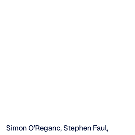
n
met
behulp
van
EEG-
en
gyroscoopsignale
n
Nuri
Djavit
Bijgewerkt
op
27
sep
2012
Simon O’Reganc, Stephen Faul, 