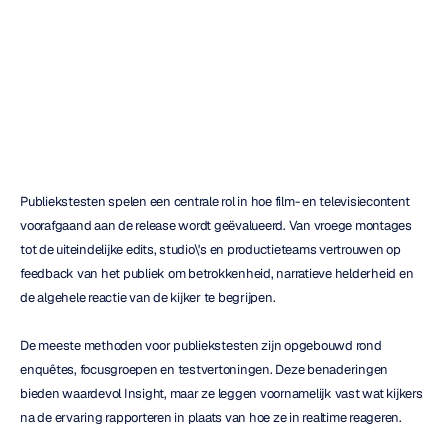
EEG
H.B.
Duran
Bijgewerkt
op
30
apr
2026
Publiekstesten spelen een centrale rol in hoe film- en televisiecontent 
voorafgaand aan de release wordt geëvalueerd. Van vroege montages 
tot de uiteindelijke edits, studio\'s en productieteams vertrouwen op 
feedback van het publiek om betrokkenheid, narratieve helderheid en 
de algehele reactie van de kijker te begrijpen.
De meeste methoden voor publiekstesten zijn opgebouwd rond 
enquêtes, focusgroepen en testvertoningen. Deze benaderingen 
bieden waardevol Insight, maar ze leggen voornamelijk vast wat kijkers 
na de ervaring rapporteren in plaats van hoe ze in realtime reageren.