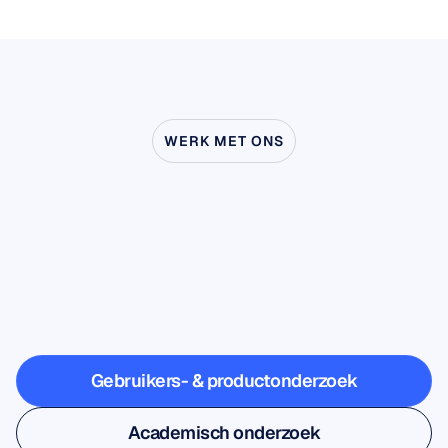
WERK MET ONS
Ontdek
wat
er
mogelijk
is
wanneer
neurowetenschap
buiten
het
lab
treedt
Gebruikers- & productonderzoek
Gebruikers- & productonderzoek
Academisch onderzoek