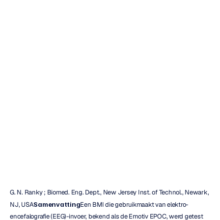
commercieel
EEG-apparaat
voor
de
besturing
van
een
robotarm
Nuri
Djavit
Bijgewerkt
op
28
mrt
2010
G. N. Ranky ; Biomed. Eng. Dept., New Jersey Inst. of Technol., Newark, 
NJ, USA
Samenvatting
Een BMI die gebruikmaakt van elektro-
encefalografie (EEG)-invoer, bekend als de Emotiv EPOC, werd getest 