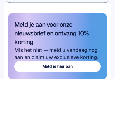
Academisch onderzoek
Meld je aan voor onze 
nieuwsbrief en ontvang 10% 
korting
Mis het niet — meld u vandaag nog 
aan en claim uw exclusieve korting.
Meld je hier aan
Meld je hier aan
Product
HARDWARE
Epoc X
Flex 2 Saline
Flex 2 Gel