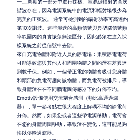
一……周期的一部分中進行採樣。電源線輻射的高次
諧波存在，因為電源系統中的電流和輻射場很少為
完美的正弦波。 通常可檢測到的輻射功率可高達約
第10次諧波。這些混迭的高頻信號與典型腦信號頻
率範圍內的真實振蕩無法區分，因此必須在進入採
樣系統之前從信號中去除。
來自充電物體和附近人員的靜電場：累積靜電電荷
可能導致您與其他人和周圍物體之間的潛在差異達
到數千伏。例如，一個帶正電的物體會吸引您身體
和頭部的負電荷趨向該物體，而負電荷被排斥，導
致身體潛在在不同腦電圖傳感器下的分佈不均。
Emotiv設備使用交流耦合感測（類比高通過濾
器），單一參考點在很大程度上解耦不均的靜電荷
分佈。然而，如果您或者這些帶電源移動，電荷會
在您的身體周圍移動，導致潛在變化，這可能足夠
快以傳輸過濾器。