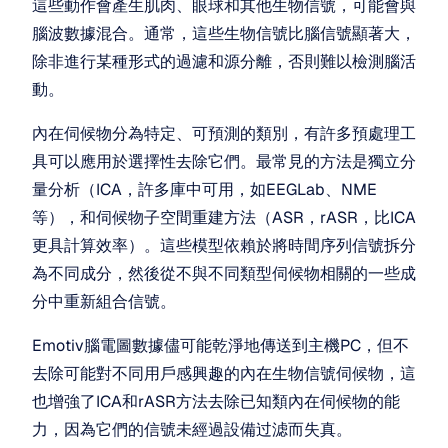
這些動作會產生肌肉、眼球和其他生物信號，可能會與
腦波數據混合。通常，這些生物信號比腦信號顯著大，
除非進行某種形式的過濾和源分離，否則難以檢測腦活
動。
內在伺候物分為特定、可預測的類別，有許多預處理工
具可以應用於選擇性去除它們。最常見的方法是獨立分
量分析（ICA，許多庫中可用，如EEGLab、NME
等），和伺候物子空間重建方法（ASR，rASR，比ICA
更具計算效率）。這些模型依賴於將時間序列信號拆分
為不同成分，然後從不與不同類型伺候物相關的一些成
分中重新組合信號。
Emotiv腦電圖數據儘可能乾淨地傳送到主機PC，但不
去除可能對不同用戶感興趣的內在生物信號伺候物，這
也增強了ICA和rASR方法去除已知類內在伺候物的能
力，因為它們的信號未經過設備过滤而失真。