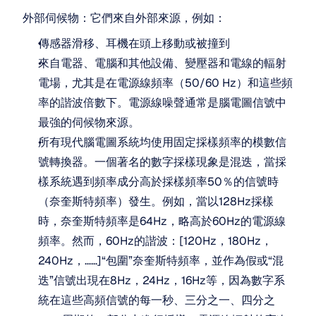
外部伺候物：它們來自外部來源，例如：
傳感器滑移、耳機在頭上移動或被撞到
來自電器、電腦和其他設備、變壓器和電線的輻射
電場，尤其是在電源線頻率（50/60 Hz）和這些頻
率的諧波倍數下。電源線噪聲通常是腦電圖信號中
最強的伺候物來源。 
所有現代腦電圖系統均使用固定採樣頻率的模數信
號轉換器。一個著名的數字採樣現象是混迭，當採
樣系統遇到頻率成分高於採樣頻率50％的信號時
（奈奎斯特頻率）發生。例如，當以128Hz採樣
時，奈奎斯特頻率是64Hz，略高於60Hz的電源線
頻率。然而，60Hz的諧波：[120Hz，180Hz，
240Hz，……]“包圍”奈奎斯特頻率，並作為假或“混
迭”信號出現在8Hz，24Hz，16Hz等，因為數字系
統在這些高頻信號的每一秒、三分之一、四分之