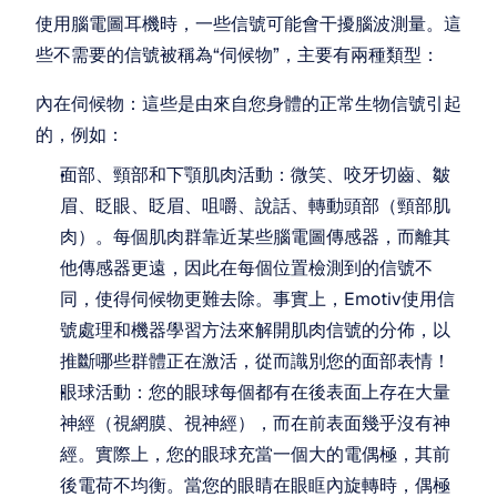
使用腦電圖耳機時，一些信號可能會干擾腦波測量。這
些不需要的信號被稱為“伺候物”，主要有兩種類型：
內在伺候物：這些是由來自您身體的正常生物信號引起
的，例如：
面部、頸部和下顎肌肉活動：微笑、咬牙切齒、皺
眉、眨眼、眨眉、咀嚼、說話、轉動頭部（頸部肌
肉）。每個肌肉群靠近某些腦電圖傳感器，而離其
他傳感器更遠，因此在每個位置檢測到的信號不
同，使得伺候物更難去除。事實上，Emotiv使用信
號處理和機器學習方法來解開肌肉信號的分佈，以
推斷哪些群體正在激活，從而識別您的面部表情！
眼球活動：您的眼球每個都有在後表面上存在大量
神經（視網膜、視神經），而在前表面幾乎沒有神
經。實際上，您的眼球充當一個大的電偶極，其前
後電荷不均衡。當您的眼睛在眼眶內旋轉時，偶極