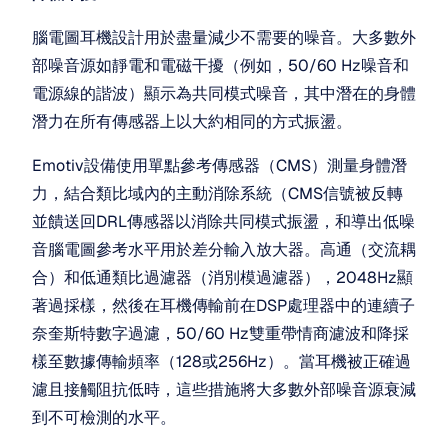
腦電圖耳機設計用於盡量減少不需要的噪音。大多數外
部噪音源如靜電和電磁干擾（例如，50/60 Hz噪音和
電源線的諧波）顯示為共同模式噪音，其中潛在的身體
潛力在所有傳感器上以大約相同的方式振盪。 
Emotiv設備使用單點參考傳感器（CMS）測量身體潛
力，結合類比域內的主動消除系統（CMS信號被反轉
並饋送回DRL傳感器以消除共同模式振盪，和導出低噪
音腦電圖參考水平用於差分輸入放大器。高通（交流耦
合）和低通類比過濾器（消別模過濾器），2048Hz顯
著過採樣，然後在耳機傳輸前在DSP處理器中的連續子
奈奎斯特數字過濾，50/60 Hz雙重帶情商濾波和降採
樣至數據傳輸頻率（128或256Hz）。當耳機被正確過
濾且接觸阻抗低時，這些措施將大多數外部噪音源衰減
到不可檢測的水平。