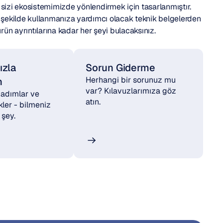
nı sizi ekosistemimizde yönlendirmek için tasarlanmıştır. 
i şekilde kullanmanıza yardımcı olacak teknik belgelerden 
ün ayrıntılarına kadar her şeyi bulacaksınız.
zla 
Sorun Giderme
Herhangi bir sorunuz mu 
n
var? Kılavuzlarımıza göz 
 adımlar ve 
atın.
kler - bilmeniz 
 şey.