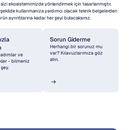
nı sizi ekosistemimizde yönlendirmek için tasarlanmıştır. 
i şekilde kullanmanıza yardımcı olacak teknik belgelerden 
ün ayrıntılarına kadar her şeyi bulacaksınız.
zla 
Sorun Giderme
Herhangi bir sorunuz mu 
n
var? Kılavuzlarımıza göz 
 adımlar ve 
atın.
kler - bilmeniz 
 şey.