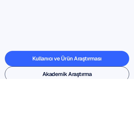
Nörobilim
laboratuvardan
çıkınca
nelerin
mümkün
olduğunu
görün
Kullanıcı ve Ürün Araştırması
Kullanıcı ve Ürün Araştırması
Akademik Araştırma
Akademik Araştırma
Bültenimize kaydolun ve %10 
indirim kazanın
Kaçırmayın; hemen bugün abone 