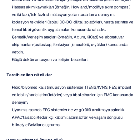
Hassas akım kaynakları (örneğin, Howland/modifiye akım pompası) 
ve iki fazlı/tek fazlı stimülasyon yolları tasarlama deneyimi.
İzolasyon teknikleri (izoleli DC-DC, dijital izolatörler), hasta sızıntısı ve 
temel tıbbi güvenlik uygulamaları konusunda rahatlık.
Şematik/yerleşim araçları (örneğin, Altium, KiCad) ve laboratuvar 
ekipmanları (osiloskop, fonksiyon jeneratörü, e-yükler) konusunda 
yetkin.
Güçlü dokümantasyon ve iletişim becerileri.
Tercih edilen nitelikler
Nöro/biyomedikal stimülasyon sistemleri (TENS/tVNS, FES, implant 
edilebilir/harici stimülatörler) veya tıbbi cihazlar için EMC konusunda 
deneyim.
Uyarım sırasında EEG sistemlerine ve gürültü azaltmaya aşinalık.
APAC'ta satıcı/tedarikçi katılımı; alternatifler ve yaşam döngüsü 
bilinciyle BoM'lar oluşturma.
Başarı kriterleri (ilk 90 gün)