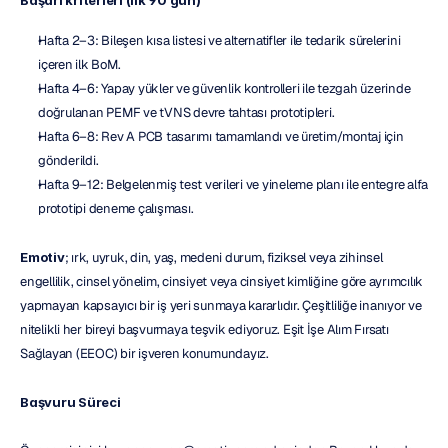
Hafta 2–3: Bileşen kısa listesi ve alternatifler ile tedarik sürelerini 
içeren ilk BoM.
Hafta 4–6: Yapay yükler ve güvenlik kontrolleri ile tezgah üzerinde 
doğrulanan PEMF ve tVNS devre tahtası prototipleri.
Hafta 6–8: Rev A PCB tasarımı tamamlandı ve üretim/montaj için 
gönderildi.
Hafta 9–12: Belgelenmiş test verileri ve yineleme planı ile entegre alfa 
prototipi deneme çalışması.
Emotiv
; ırk, uyruk, din, yaş, medeni durum, fiziksel veya zihinsel 
engellilik, cinsel yönelim, cinsiyet veya cinsiyet kimliğine göre ayrımcılık 
yapmayan kapsayıcı bir iş yeri sunmaya kararlıdır. Çeşitliliğe inanıyor ve 
nitelikli her bireyi başvurmaya teşvik ediyoruz. Eşit İşe Alım Fırsatı 
Sağlayan (EEOC) bir işveren konumundayız.
Başvuru Süreci