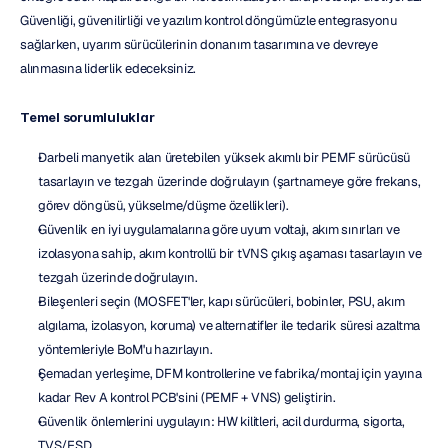
Güvenliği, güvenilirliği ve yazılım kontrol döngümüzle entegrasyonu 
sağlarken, uyarım sürücülerinin donanım tasarımına ve devreye 
alınmasına liderlik edeceksiniz.
Temel sorumluluklar
Darbeli manyetik alan üretebilen yüksek akımlı bir PEMF sürücüsü 
tasarlayın ve tezgah üzerinde doğrulayın (şartnameye göre frekans, 
görev döngüsü, yükselme/düşme özellikleri).
Güvenlik en iyi uygulamalarına göre uyum voltajı, akım sınırları ve 
izolasyona sahip, akım kontrollü bir tVNS çıkış aşaması tasarlayın ve 
tezgah üzerinde doğrulayın.
Bileşenleri seçin (MOSFET'ler, kapı sürücüleri, bobinler, PSU, akım 
algılama, izolasyon, koruma) ve alternatifler ile tedarik süresi azaltma 
yöntemleriyle BoM'u hazırlayın.
Şemadan yerleşime, DFM kontrollerine ve fabrika/montaj için yayına 
kadar Rev A kontrol PCB'sini (PEMF + VNS) geliştirin.
Güvenlik önlemlerini uygulayın: HW kilitleri, acil durdurma, sigorta, 
TVS/ESD,