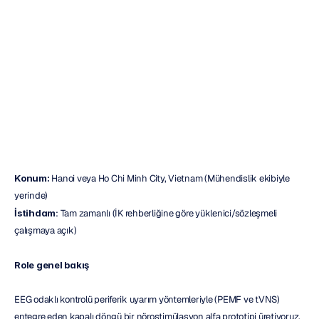
Chi
Minh
City,
Vietnam
Duc
Nguyen
Güncelleme
tarihi
29
Eki
2025
Konum:
 Hanoi veya Ho Chi Minh City, Vietnam (Mühendislik ekibiyle 
yerinde)
İstihdam
: Tam zamanlı (İK rehberliğine göre yüklenici/sözleşmeli 
çalışmaya açık)
Role genel bakış
EEG odaklı kontrolü periferik uyarım yöntemleriyle (PEMF ve tVNS) 
entegre eden kapalı döngü bir nörostimülasyon alfa prototipi üretiyoruz. 