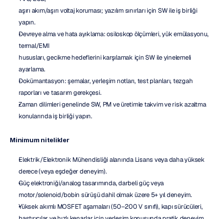
aşırı akım/aşırı voltaj koruması; yazılım sınırları için SW ile iş birliği 
yapın.
Devreye alma ve hata ayıklama: osiloskop ölçümleri, yük emülasyonu, 
termal/EMI
hususları, gecikme hedeflerini karşılamak için SW ile yinelemeli 
ayarlama.
Dokümantasyon: şemalar, yerleşim notları, test planları, tezgah 
raporları ve tasarım gerekçesi.
Zaman dilimleri genelinde SW, PM ve üretimle takvim ve risk azaltma 
konularında iş birliği yapın.
Minimum nitelikler
Elektrik/Elektronik Mühendisliği alanında Lisans veya daha yüksek 
derece (veya eşdeğer deneyim).
Güç elektroniği/analog tasarımında, darbeli güç veya 
motor/solenoid/bobin sürüşü dahil olmak üzere 5+ yıl deneyim.
Yüksek akımlı MOSFET aşamaları (50–200 V sınıfı), kapı sürücüleri, 
bastırıcılar ve hızlı kenarlar için yerleşim konusunda pratik deneyim.