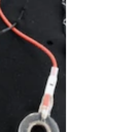
Emoti
Dona