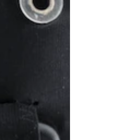
Günce
Quoc
Minh
Lai
Güncelle