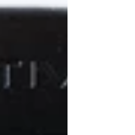
Araştı
İlerlet
Christine
Bostock
Günc