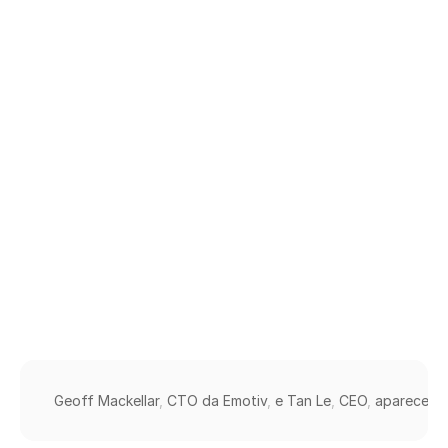
leitura
mental
pode
controlar
objetos
virtuais
e
reais
Nuri
Djavit
Atualizado
em
Geoff 
Mackellar
,
CTO 
da 
Emotiv
,
e 
Tan 
Le
,
CEO
,
aparecem 