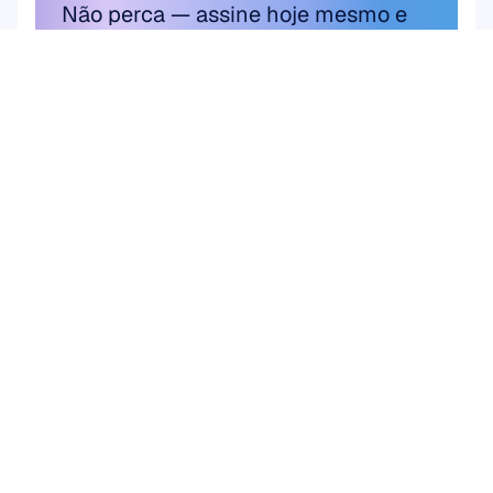
Não perca — assine hoje mesmo e 
garanta sua economia exclusiva.
Assine aqui
Assine aqui
Produto
Soluções
Pesquisa Acadêmica
HARDWARE
Epoc X
Pesquisa de Usuário 
Flex 2 Saline
& Produto
Flex 2 Gel
Interface Cérebro-
Insight
Computador (BCI)
MN8
Saúde do Cérebro
Acessórios
Emotiv Play
SOFTWARE
Emotiv Studio
EmotivPRO
Emotiv Play
EmotivBCI