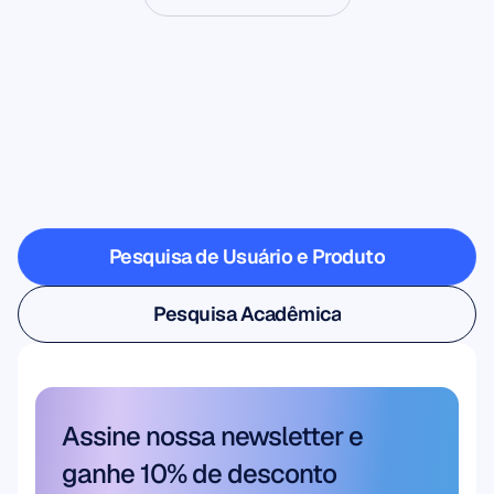
Veja
o
que
é
possível
quando
a
Neurociência
dá
um
passo
fora
do
laboratório
Pesquisa de Usuário e Produto
Pesquisa de Usuário e Produto
Pesquisa Acadêmica
Pesquisa Acadêmica
Assine nossa newsletter e 
ganhe 10% de desconto