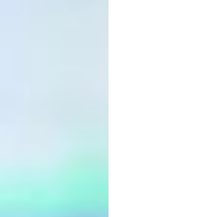
Princi
Soluç
Escal