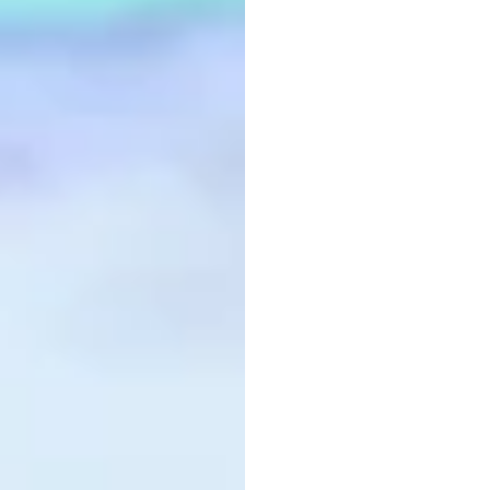
Empr
2026
Emotiv
Atualizado
em
6
d