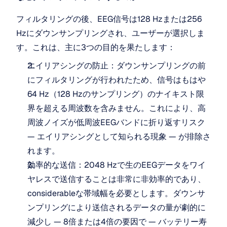
フィルタリングの後、EEG信号は128 Hzまたは256 
Hzにダウンサンプリングされ、ユーザーが選択しま
す。これは、主に3つの目的を果たします：
エイリアシングの防止：ダウンサンプリングの前
にフィルタリングが行われたため、信号はもはや
64 Hz（128 Hzのサンプリング）のナイキスト限
界を超える周波数を含みません。これにより、高
周波ノイズが低周波EEGバンドに折り返すリスク 
— エイリアシングとして知られる現象 — が排除さ
れます。
効率的な送信：2048 Hzで生のEEGデータをワイ
ヤレスで送信することは非常に非効率的であり、 
considerableな帯域幅を必要とします。ダウンサ
ンプリングにより送信されるデータの量が劇的に
減少し — 8倍または4倍の要因で — バッテリー寿