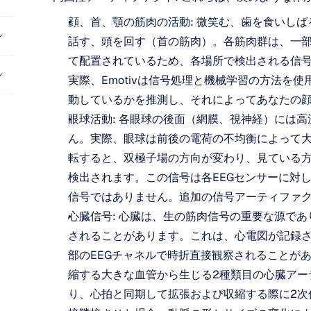
顔、首、顎の筋肉の活動: 微笑む、歯を食いし
話す、頭を回す（首の筋肉）。各筋肉群は、一部
て配置されているため、各場所で検出される信
実際、Emotivは信号処理と機械学習の方法を
動しているかを推測し、それによってあなたの
眼球活動: 各眼球の後面（網膜、視神経）には
ん。実際、眼球は前後の電荷の不均衡によって
転すると、双極子場の方向が変わり、見ている
検出されます。この信号は各EEGセンサーに対
信号ではありません。追加の信号アーティファ
心臓信号: 心臓は、生の筋肉信号の重要な源であ
されることがあります。これは、心電図が記録され
部のEEGチャネルで時折直接観察されることが
縮する大きな血管から生じる2種類目の心臓アー
り、心拍と同期して拡張および収縮する際に2次