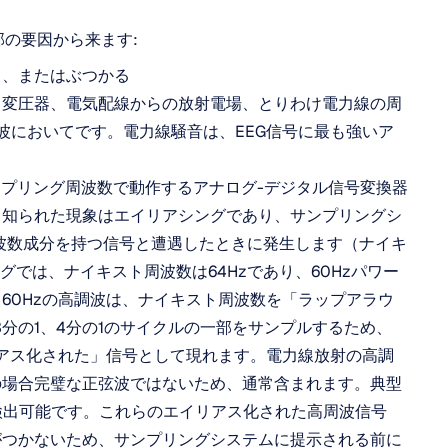
部の要因から来ます:
る、またはぶつかる
、変圧器、電気配線からの放射電場、とりわけ電力線の周
高調波においてです。電力線騒音は、EEG信号に最も強いア
ンプリング周波数で動作するアナログ-デジタル信号変換器
く知られた現象はエイリアシングであり、サンプリングシ
波数成分を持つ信号と遭遇したときに発生します（ナイキ
グでは、ナイキスト周波数は64Hzであり、60Hzパワー
60Hzの高調波は、ナイキスト周波数を「ラップアラウ
分の1、4分の1のサイクルの一部をサンプルするため、
エイリアス化された」信号として現れます。電力線放射の高調
の場合完璧な正弦波ではないため、通常含まれます。典型
検出可能です。これらのエイリアス化された高周波信号
がつかないため、サンプリングシステムに提示される前に