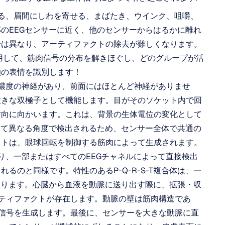
ばる、眉間にしわを寄せる、まばたき、ウインク、咀嚼、
のEEGセンサーに近く、他のセンサーからはるかに離れ
号は異なり、アーティファクトの除去が難しくなります。
使用して、筋肉信号の分布を解きほぐし、どのグループが活
顔の表情を識別します！
高濃度の神経があり、前面にはほとんど神経がありませ
大きな双極子として機能します。目がそのソケット内で回
方向に向かいます。これは、背景の生体電位の変化として
して異なる角度で検出されるため、センサー全体で共通の
クトは、眼球回転を制御する筋肉によって生成されます。
り、一部またはすべてのEEGチャネルによって直接検出
るのと同様です。特性のあるP-Q-R-S-T複合体は、一
あります。心臓から血液を動脈に送り出す際に、拡張・収
ティファクトが存在します。動脈の壁は筋肉構造であ
信号を生成します。最後に、センサーを大きな動脈に直