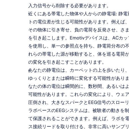
入力信号から削除する必要があります。
近くにある帯電した物体や人からの静電場: 静
トの電位差が生じる可能性があります。例えば
その物体に引き寄せ、負の電荷を反発させ、さま
を引き起こします。Emotivデバイスは、AC
を使用し、単一の参照点を持ち、静電荷分布の
れらの帯電した源が移動すると、体を巡る電荷
の変化を引き起こすことがあります。
あなたの静電位は、カーペットの上を歩いたり
ゆっくりとまたは瞬時に変化する可能性があり
なたの体の電位は瞬間的に、数秒間、あるいは
可能性があります。これらの変化により、ウェア
圧倒され、大きなスパークとEEG信号のスロー
ラボベースのEEGシステムは、被験者の動きを
て保護されることができます。例えば、ラボを
ス接続リードを取り付ける、非常に高いサンプ