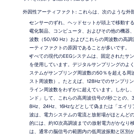
外因性アーティファクト: これらは、次のような外
センサーのずれ、ヘッドセットが頭上で移動す
電化製品、コンピュータ、およびその他の機器
波数（50/60 Hz）およびこれらの周波数の
ーティファクトの原因であることが多いです。 
すべての現代のEEGシステムは、固定されたサ
を使用しています。デジタルサンプリングのよ
ステムがサンプリング周波数の50％を超える周
スト周波数）。たとえば、128Hzでのサンプリン
ライン周波数をわずかに超えています。しかし、
ンド」して、これらの高周波信号の1秒ごとの、3
8Hz、24Hz、16Hzなどとして偽または「
波は、電力システムの電流と放射場がほとんど
的には、約10次高調波までの放射電力がかなり
は、通常の脳信号の範囲内の低周波振動と区別