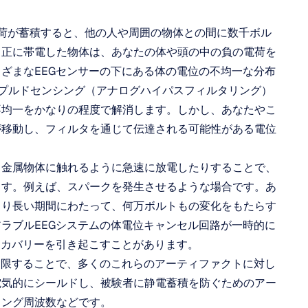
電荷が蓄積すると、他の人や周囲の物体との間に数千ボル
、正に帯電した物体は、あなたの体や頭の中の負の電荷を
ざまなEEGセンサーの下にある体の電位の不均一な分布
カップルドセンシング（アナログハイパスフィルタリング）
不均一をかなりの程度で解消します。しかし、あなたやこ
が移動し、フィルタを通じて伝達される可能性がある電位
、金属物体に触れるように急速に放電したりすることで、
ます。例えば、スパークを発生させるような場合です。あ
より長い期間にわたって、何万ボルトもの変化をもたらす
ラブルEEGシステムの体電位キャンセル回路が一時的に
リカバリーを引き起こすことがあります。
制限することで、多くのこれらのアーティファクトに対し
電気的にシールドし、被験者に静電蓄積を防ぐためのアー
リング周波数などです。