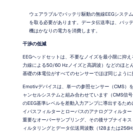
ウェアラブルでバッテリ駆動の無線EEGシステ
を取る必要があります。データ伝送率は、バッ
機はかなりの電力を消費します。
干渉の低減
EEGヘッドセットは、不要なノイズを最小限に抑
力線による50/60 Hzノイズと高調波）などの
基礎の体電位がすべてのセンサーでほぼ同じように
Emotivデバイスは、単一の参照センサー（CM
ャンセルシステムと組み合わせています（CMS信
のEEG基準レベルを差動入力アンプに導出するため
イパスフィルターとローパスのアナログフィルター（
重要なオーバーサンプリング、その後サブナイキスト
ィルタリングとデータ伝送周波数（128または256