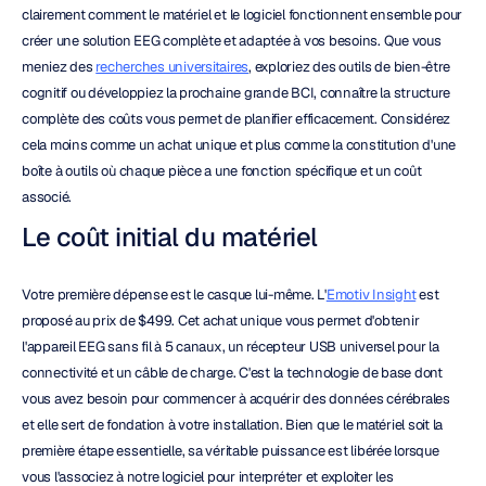
clairement comment le matériel et le logiciel fonctionnent ensemble pour 
créer une solution EEG complète et adaptée à vos besoins. Que vous 
meniez des 
recherches universitaires
, exploriez des outils de bien-être 
cognitif ou développiez la prochaine grande BCI, connaître la structure 
complète des coûts vous permet de planifier efficacement. Considérez 
cela moins comme un achat unique et plus comme la constitution d'une 
boîte à outils où chaque pièce a une fonction spécifique et un coût 
associé.
Le coût initial du matériel
Votre première dépense est le casque lui-même. L'
Emotiv Insight
 est 
proposé au prix de $499. Cet achat unique vous permet d'obtenir 
l'appareil EEG sans fil à 5 canaux, un récepteur USB universel pour la 
connectivité et un câble de charge. C'est la technologie de base dont 
vous avez besoin pour commencer à acquérir des données cérébrales 
et elle sert de fondation à votre installation. Bien que le matériel soit la 
première étape essentielle, sa véritable puissance est libérée lorsque 
vous l'associez à notre logiciel pour interpréter et exploiter les 