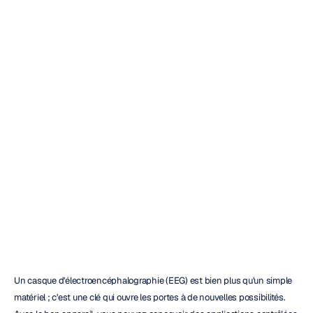
Avis
sur
l'Emotiv
Insight
:
À
lire
absolument
avant
d'acheter
Duong
Tran
Mis
à
jour
le
15
oct.
2025
Un casque d'électroencéphalographie (EEG) est bien plus qu'un simple 
matériel ; c'est une clé qui ouvre les portes à de nouvelles possibilités. 