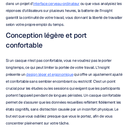
dans un projet d'
interface cerveau-ordinateur
 ou que vous analysiez les 
réponses d'utilisateurs sur plusieurs heures, la batterie de l'Insight 
garantit la continuité de votre travail, vous donnant la liberté de travailler 
selon votre propre emploi du temps.
Conception légère et port 
confortable
Si un casque n'est pas confortable, vous ne voudrez pas le porter 
longtemps, ce qui peut limiter la portée de votre travail. L'Insight 
présente un 
design léger et ergonomique
 qui offre un ajustement ajusté 
et confortable sans sembler encombrant ou restrictif. C'est un point 
crucial pour les études ou les sessions qui exigent que les participants 
portent l'appareil pendant de longues périodes. Un casque confortable 
permet de s'assurer que les données recueillies reflètent fidèlement les 
états cognitifs, sans distraction causée par un inconfort physique. Le 
but est que vous oubliiez presque que vous le portez, afin de vous 
concentrer pleinement sur votre tâche.