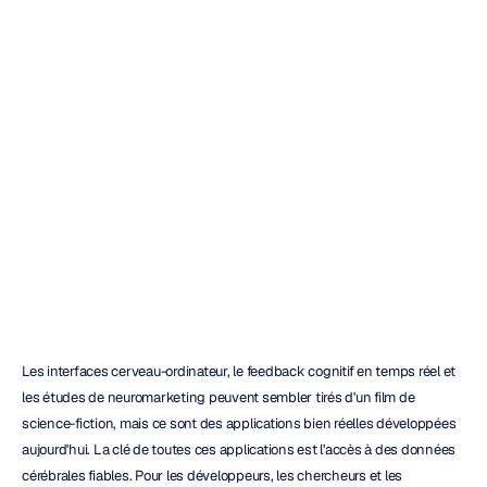
Emotiv
Insight
:
tout
ce
que
vous
devez
savoir
Emotiv
Mis
à
jour
le
4
févr.
2026
Les interfaces cerveau-ordinateur, le feedback cognitif en temps réel et 
les études de neuromarketing peuvent sembler tirés d'un film de 
science-fiction, mais ce sont des applications bien réelles développées 
aujourd'hui. La clé de toutes ces applications est l'accès à des données 
cérébrales fiables. Pour les développeurs, les chercheurs et les 