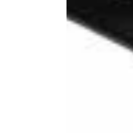
س
اللا
ght