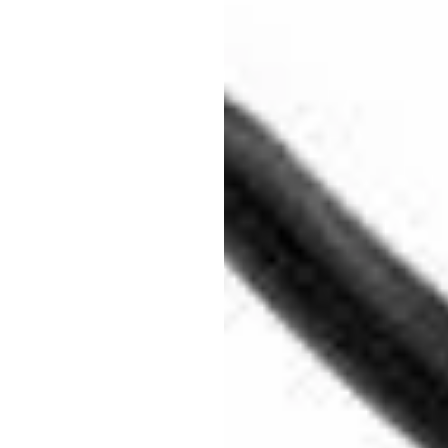
أمواج
Emotiv
تم
التحديث
في
02‏/01‏/2026